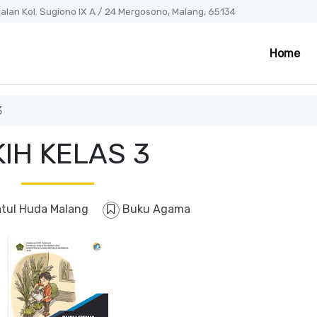
alan Kol. Sugiono IX A / 24 Mergosono, Malang, 65134
Home
3
KIH KELAS 3
atul Huda Malang
Buku Agama