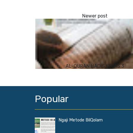
AL-QURAN HADIS KELAS 3
Popular
Ngaji Metode BilQolam