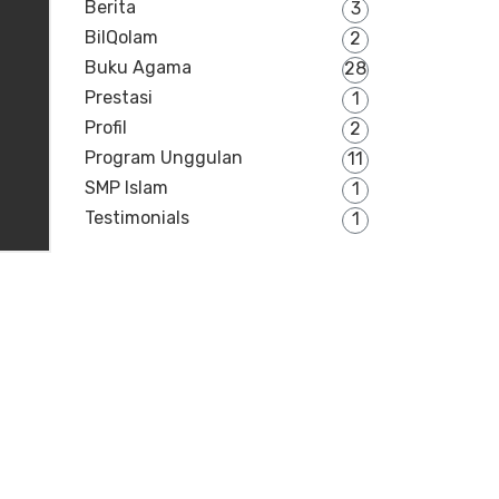
Berita
3
BilQolam
2
Buku Agama
28
Prestasi
1
Profil
2
Program Unggulan
11
SMP Islam
1
Testimonials
1