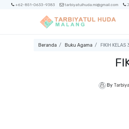
+62-851-0633-9383
tarbiyatulhuda.mi@gmail.com
J
Beranda
Buku Agama
FIKIH KELAS 
FI
By
Tarbiy