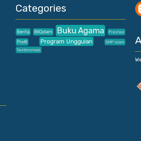
Categories
Buku Agama
Berita
BilQolam
Prestasi
A
Program Unggulan
Profil
SMP Islam
Testimonials
We