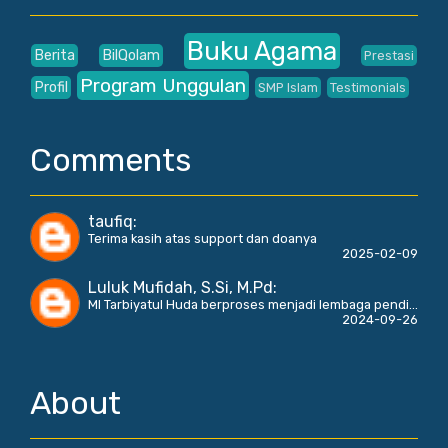
Buku Agama
Berita
BilQolam
Prestasi
Program Unggulan
Profil
SMP Islam
Testimonials
Comments
taufiq
:
Terima kasih atas support dan doanya
2025-02-09
Luluk Mufidah, S.Si, M.Pd
:
MI Tarbiyatul Huda berproses menjadi lembaga pendi...
2024-09-26
About