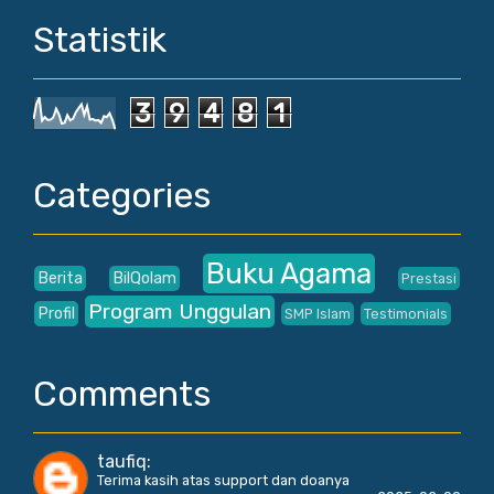
Statistik
3
9
4
8
1
Categories
Buku Agama
Berita
BilQolam
Prestasi
Program Unggulan
Profil
SMP Islam
Testimonials
Comments
taufiq
:
Terima kasih atas support dan doanya