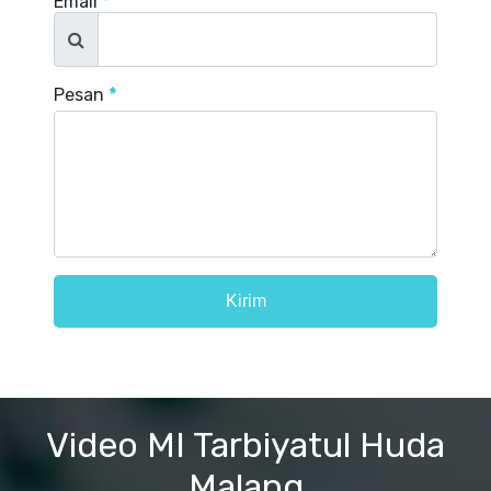
Email
*
Pesan
*
Video MI Tarbiyatul Huda
Malang